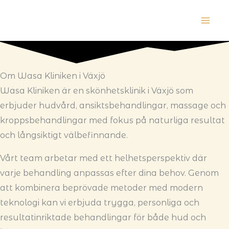
Hoppa
till
innehåll
Om Wasa Kliniken i Växjö
Wasa Kliniken är en skönhetsklinik i Växjö som
erbjuder hudvård, ansiktsbehandlingar, massage och
kroppsbehandlingar med fokus på naturliga resultat
och långsiktigt välbefinnande.
Vårt team arbetar med ett helhetsperspektiv där
varje behandling anpassas efter dina behov. Genom
att kombinera beprövade metoder med modern
teknologi kan vi erbjuda trygga, personliga och
resultatinriktade behandlingar för både hud och