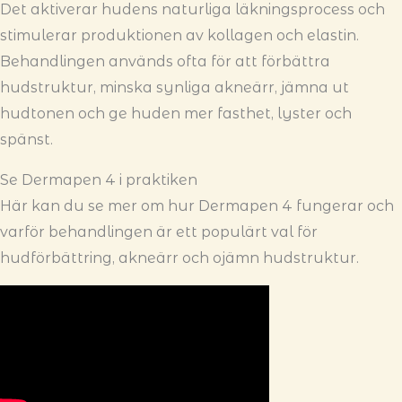
Det aktiverar hudens naturliga läkningsprocess och
stimulerar produktionen av kollagen och elastin.
Behandlingen används ofta för att förbättra
hudstruktur, minska synliga akneärr, jämna ut
hudtonen och ge huden mer fasthet, lyster och
spänst.
Se Dermapen 4 i praktiken
Här kan du se mer om hur Dermapen 4 fungerar och
varför behandlingen är ett populärt val för
hudförbättring, akneärr och ojämn hudstruktur.