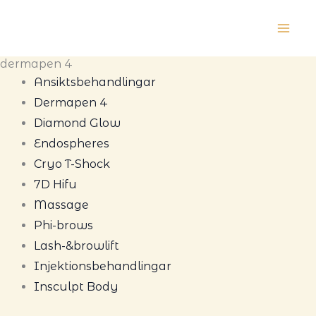
Hoppa
till
innehåll
dermapen 4
Ansiktsbehandlingar
Dermapen 4
Diamond Glow
Endospheres
Cryo T-Shock
7D Hifu
Massage
Phi-brows
Lash-&browlift
Injektionsbehandlingar
Insculpt Body