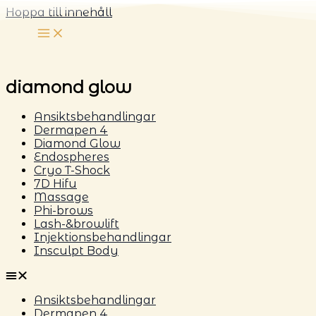
Hoppa till innehåll
diamond glow
Ansiktsbehandlingar
Dermapen 4
Diamond Glow
Endospheres
Cryo T-Shock
7D Hifu
Massage
Phi-brows
Lash-&browlift
Injektionsbehandlingar
Insculpt Body
Ansiktsbehandlingar
Dermapen 4