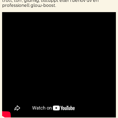
trött, torr, glåmig, tilltäppt eller i behov av en
professionell glow-boost.