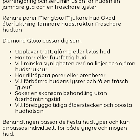
porrengöring och seruminfusion får huden en
jämnare yta och en fräschare lyster.
Renare porer
Mer glow
Mjukare hud
Ökad
återfuktning
Jämnare hudstruktur
Fräschare
hudton
Diamond Glow passar dig som:
Upplever trött, glåmig eller livlös hud
Har torr eller fuktfattig hud
Vill minska synligheten av fina linjer och ojämn
hudstruktur
Har tilltäppta porer eller orenheter
Vill förbättra hudens lyster och få en fräsch
“glow”
Söker en skonsam behandling utan
återhämtningstid
Vill förebygga tidiga ålderstecken och boosta
hudhälsan
Behandlingen passar de flesta hudtyper och kan
anpassas individuellt för både yngre och mogen
hud.